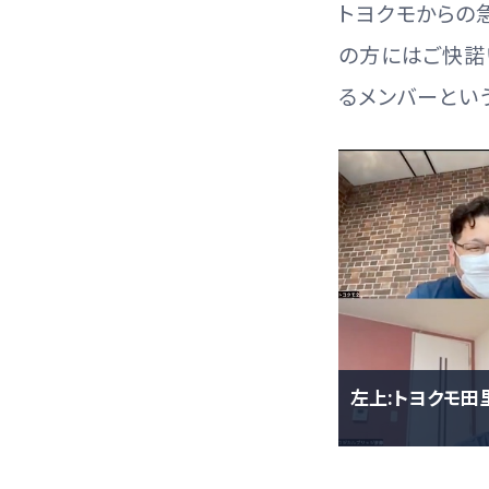
トヨクモからの
の方にはご快諾い
るメンバーとい
左上:トヨクモ田里