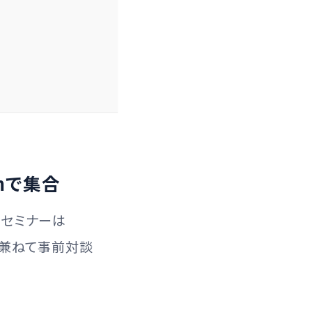
mで集合
のセミナーは
も兼ねて事前対談